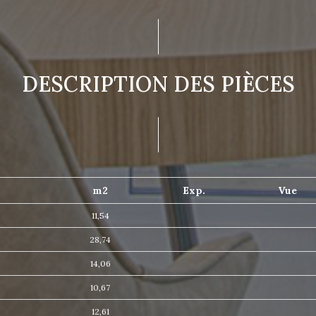
DESCRIPTION DES PIÈCES
m2
Exp.
Vue
11,54
28,74
14,06
10,67
12,61