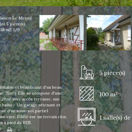
5 pièce(s)
bitable et bénéficiant d'un beau
: 75m²). Elle se compose d'une
100 m²
 28m² avec accès terrasse, une
e bains - Un garage attenant et
ose d'un sous-sol partiel
1 salle(s) de
ne cave. Édifié sur un terrain clos
n à pied du RER.