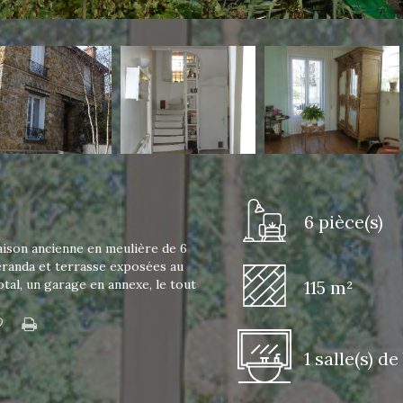
6 pièce(s)
son ancienne en meulière de 6
éranda et terrasse exposées au
total, un garage en annexe, le tout
115 m²
1 salle(s) de