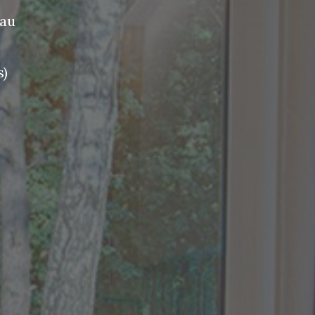
eau
s)