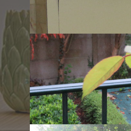
Niveau
Pièce
00
Dégagemen
00
Salon - Séjo
00
Cuisine
00
Chambre 1
00
Bureau