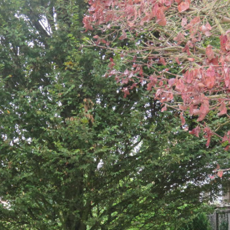
ns
t
t