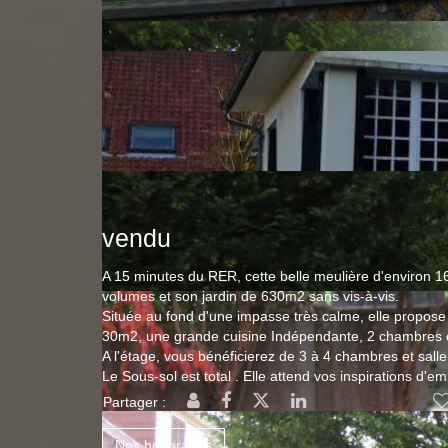
vendu
A 15 minutes du RER, cette belle meulière d'environ 
volumes et son jardin de 630m2 sans vis-à-vis.
Située au fond d'une impasse très calme, elle propos
30m2, une grande cuisine Indépendante, 2 chambres et
A l'étage, vous bénéficierez de 3 à 4 chambres et salle
Le Sous-sol est total . Elle attend vos inspirations d'e
Partager :
Nos honoraires