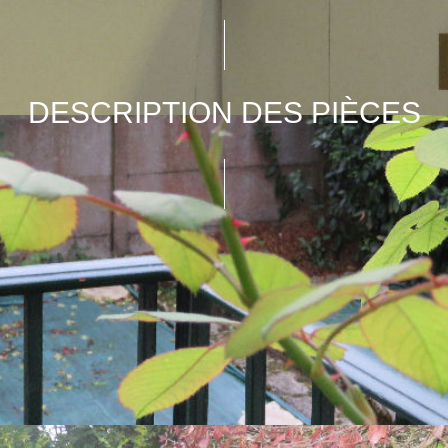
DESCRIPTION DES PIÈCES
m2
Exp.
Vue
t
ur
30