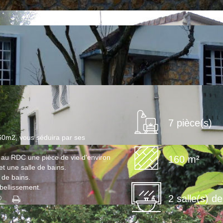
7 pièce(s)
160m2, vous séduira par ses
e au RDC une pièce de vie d'environ
160 m²
 une salle de bains.
 de bains.
mbellissement.
2 salle(s) d