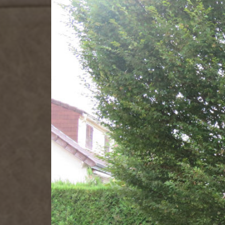
00
Salle de bai
00
W.C.
01
Dégagemen
01
Chambre 1
01
Chambre 2
01
Chambre 3
01
Grenier
01
SDB + WC
-01
Buanderie
-01
Dégagemen
-01
Débarras
-01
Parking
-01
Garage