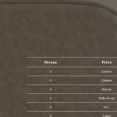
Niveau
Pièce
0
Entrée
0
Cuisine
0
Séjour
0
Salle d'eau
0
W.C.
0
Palier