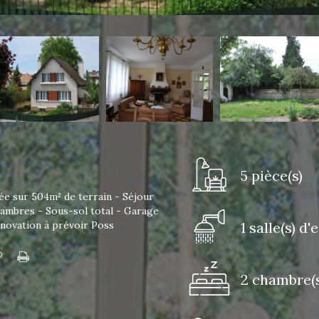
5 pièce(s)
iée sur 504m² de terrain - Séjour
hambres - Sous-sol total - Garage
énovation à prévoir Poss
1 salle(s) d'
2 chambre(s