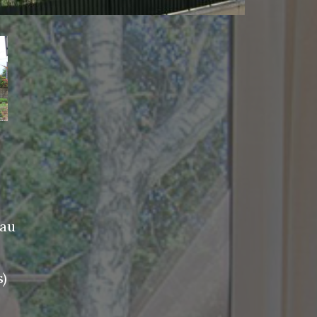
eau
)