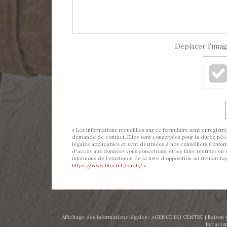
Déplacer l'imag
« Les informations recueillies sur ce formulaire sont enregis
demande de contact. Elles sont conservées pour la durée nécess
légales applicables et sont destinées à nos conseillers Conform
d'accès aux données vous concernant et les faire rectifier
informons de l'existence de la liste d'opposition au démarchage
https://www.bloctel.gouv.fr/
»
Affichage des informations légales : AGENCE DU CENTRE | Raison s
Intracom