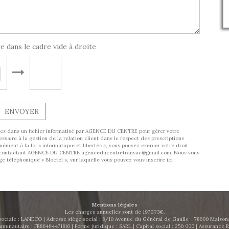
e dans le cadre vide à droite
ENVOYER
trées dans un fichier informatisé par AGENCE DU CENTRE pour gérer votre
aire à la gestion de la relation client dans le respect des prescriptions
ément à la loi « informatique et libertés », vous pouvez exercer votre droit
 en contactant AGENCE DU CENTRE agenceducentretransac@gmail.com. Nous vous
 téléphonique « Bloctel », sur laquelle vous pouvez vous inscrire ici :
Mentions légales
Les charges annuelles sont de 1970.73€.
ociale : LANECO | Adresse siège social : 8/10 Avenue du Général de Gaulle - 78600 Maisons-
munautaire : FR86494471816 | Forme juridique : SARL | Capital social : 250 000 | Assurance R