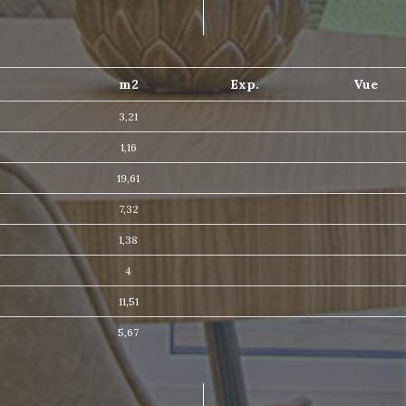
m2
Exp.
Vue
3,21
1,16
19,61
7,32
t
1,38
s
4
11,51
5,67