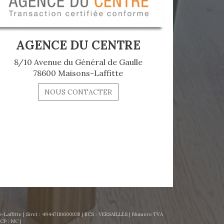
AGENCE DU CENTRE
8/10 Avenue du Général de Gaulle
78600 Maisons-Laffitte
NOUS CONTACTER
Laffitte | Siret : 49447181600038 | RCS : VERSAILLES | Numero TVA
CP : NC |