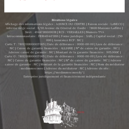
Mentions légales
Affichage des informations légales : AGENCE DU CENTRE | Raison sociale : LANECO |
Adresse siège social : 8/10 Avenue du Général de Gaulle - 78600 Maisons-Laffitte |
Siret : 49447181600038 | RCS : VERSAILLES | Numero TVA
Intracommunautaire : FR86494471816 | Forme juridique : SARL | Capital social : 250
000 | Assurance RCP : NC |
Carte T : 78012018000037065 | Date de délivrance : 0000-00-00 | Lieu de délivrance :
NC | Caisse de garantie financière : ALLIANZ. | N° de caisse de garantie : NC |
Adresse caisse de garantie : NC | Montant de la garantie financière : 905.000€ |
Carte G : 78012018000037065 | Date de délivrance : 0000-00-00 | Lieu de délivrance :
NC | Caisse de garantie financière : NC | N° de caisse de garantie : NC | Adresse
caisse de garantie : NC | Montant de la garantie financière : NC | Nom du médiateur
: medimmoconso | Adresse du médiateur : NC | Adresse du site :
https://medimmoconso.fr/
|
Entreprise juridiquement et financièrement indépendante