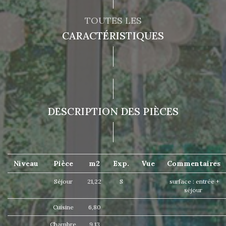
TOUTES LES
CARACTÉRISTIQUES
DESCRIPTION DES PIÈCES
Niveau
Pièce
m2
Exp.
Vue
Commentaires
Séjour
21,22
S
surface : entrée +
séjour
Cuisine
6,80
Chambre
9,13