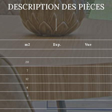
DESCRIPTION DES PIÈCES
m2
Exp.
Vue
20
7
12
4
7