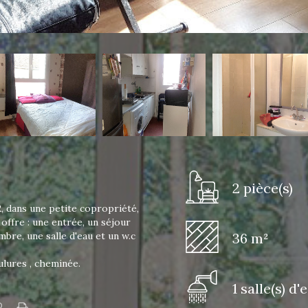
2 pièce(s)
, dans une petite copropriété,
offre : une entrée, un séjour
bre, une salle d'eau et un w.c
36 m²
ulures , cheminée.
1 salle(s) d'