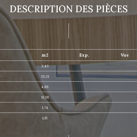
DESCRIPTION DES PIÈCES
m2
Exp.
Vue
3,43
r
13,21
4,65
11,38
1,74
1,15