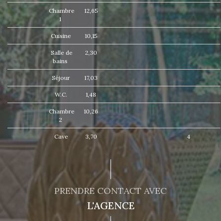
Chambre
12,65
1
Cuisine
10,15
Salle de
2,30
bains
Séjour
17,03
W.C.
1,48
Chambre
10,26
2
Cave
3,70
4
PRENDRE CONTACT AVEC
L'AGENCE