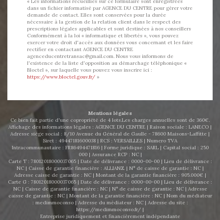
« Les informations recueillies sur ce formulaire sont enregistrées
dans un fichier informatisé par AGENCE DU CENTRE pour gérer votre
demande de contact. Elles sont conservées pour la durée
nécessaire à la gestion de la relation client dans le respect des
prescriptions légales applicables et sont destinées à nos conseillers
Conformément à la loi « informatique et libertés », vous pouvez
exercer votre droit d'accès aux données vous concernant et les faire
rectifier en contactant AGENCE DU CENTRE
agenceducentretransac@gmail.com. Nous vous informons de
l'existence de la liste d'opposition au démarchage téléphonique «
Bloctel », sur laquelle vous pouvez vous inscrire ici :
https://www.bloctel.gouv.fr/
»
Mentions légales
Ce bien fait partie d'une copropriété de 4 lots.Les charges annuelles sont de 360€.
Affichage des informations légales : AGENCE DU CENTRE | Raison sociale : LANECO |
Adresse siège social : 8/10 Avenue du Général de Gaulle - 78600 Maisons-Laffitte |
Siret : 49447181600038 | RCS : VERSAILLES | Numero TVA
Intracommunautaire : FR86494471816 | Forme juridique : SARL | Capital social : 250
000 | Assurance RCP : NC |
Carte T : 78012018000037065 | Date de délivrance : 0000-00-00 | Lieu de délivrance :
NC | Caisse de garantie financière : ALLIANZ. | N° de caisse de garantie : NC |
Adresse caisse de garantie : NC | Montant de la garantie financière : 905.000€ |
Carte G : 78012018000037065 | Date de délivrance : 0000-00-00 | Lieu de délivrance :
NC | Caisse de garantie financière : NC | N° de caisse de garantie : NC | Adresse
caisse de garantie : NC | Montant de la garantie financière : NC | Nom du médiateur
: medimmoconso | Adresse du médiateur : NC | Adresse du site :
https://medimmoconso.fr/
|
Entreprise juridiquement et financièrement indépendante