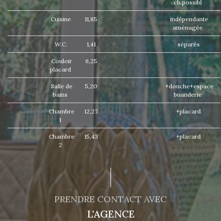
ch.possibl
Cuisine
11,85
indépendante
aménagée
W.C.
1,41
séparés
Couloir
6,25
placard
Salle de
5,20
+douche+espace
bains
buanderie
Chambre
12,27
+placard
1
Chambre
15,43
+placard
2
PRENDRE CONTACT AVEC
L'AGENCE