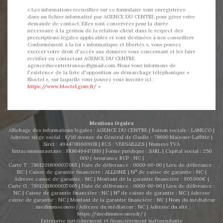
« Les informations recueillies sur ce formulaire sont enregistrées
dans un fichier informatisé par AGENCE DU CENTRE pour gérer votre
demande de contact. Elles sont conservées pour la durée
nécessaire à la gestion de la relation client dans le respect des
prescriptions légales applicables et sont destinées à nos conseillers
Conformément à la loi « informatique et libertés », vous pouvez
exercer votre droit d'accès aux données vous concernant et les faire
rectifier en contactant AGENCE DU CENTRE
agenceducentretransac@gmail.com. Nous vous informons de
l'existence de la liste d'opposition au démarchage téléphonique «
Bloctel », sur laquelle vous pouvez vous inscrire ici :
https://www.bloctel.gouv.fr/
»
Mentions légales
Affichage des informations légales : AGENCE DU CENTRE | Raison sociale : LANECO |
Adresse siège social : 8/10 Avenue du Général de Gaulle - 78600 Maisons-Laffitte |
Siret : 49447181600038 | RCS : VERSAILLES | Numero TVA
Intracommunautaire : FR86494471816 | Forme juridique : SARL | Capital social : 250
000 | Assurance RCP : NC |
Carte T : 78012018000037065 | Date de délivrance : 0000-00-00 | Lieu de délivrance :
NC | Caisse de garantie financière : ALLIANZ. | N° de caisse de garantie : NC |
Adresse caisse de garantie : NC | Montant de la garantie financière : 905.000€ |
Carte G : 78012018000037065 | Date de délivrance : 0000-00-00 | Lieu de délivrance :
NC | Caisse de garantie financière : NC | N° de caisse de garantie : NC | Adresse
caisse de garantie : NC | Montant de la garantie financière : NC | Nom du médiateur
: medimmoconso | Adresse du médiateur : NC | Adresse du site :
https://medimmoconso.fr/
|
Entreprise juridiquement et financièrement indépendante