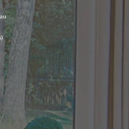
eau
)