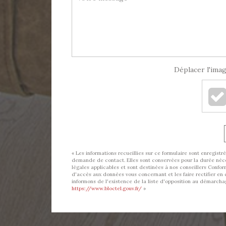
Déplacer l'imag
« Les informations recueillies sur ce formulaire sont enregis
demande de contact. Elles sont conservées pour la durée nécess
légales applicables et sont destinées à nos conseillers Conform
d'accès aux données vous concernant et les faire rectifier
informons de l'existence de la liste d'opposition au démarchage
https://www.bloctel.gouv.fr/
»