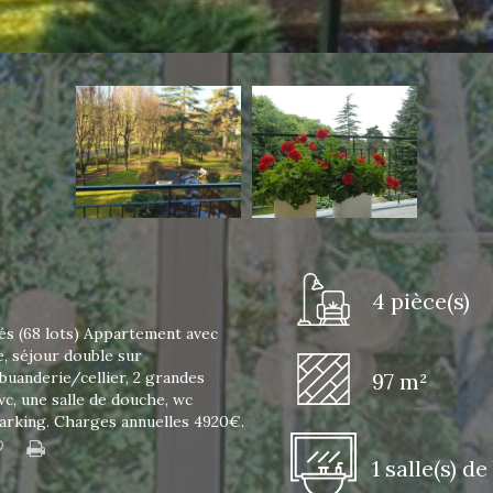
4 pièce(s)
tés (68 lots) Appartement avec
, séjour double sur
buanderie/cellier, 2 grandes
97 m²
wc, une salle de douche, wc
arking. Charges annuelles 4920€.
1 salle(s) de