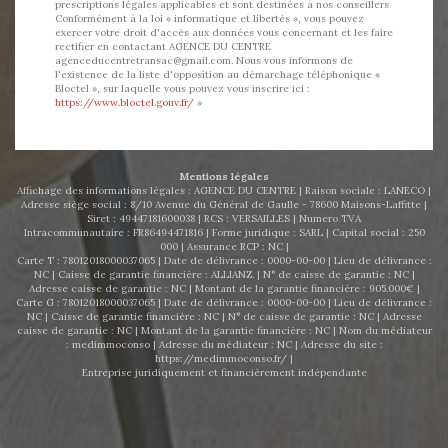
prescriptions légales applicables et sont destinées à nos conseillers
Conformément à la loi « informatique et libertés », vous pouvez
exercer votre droit d'accès aux données vous concernant et les faire
rectifier en contactant AGENCE DU CENTRE
agenceducentretransac@gmail.com. Nous vous informons de
l'existence de la liste d'opposition au démarchage téléphonique «
Bloctel », sur laquelle vous pouvez vous inscrire ici :
https://www.bloctel.gouv.fr/
»
Mentions légales
Affichage des informations légales : AGENCE DU CENTRE | Raison sociale : LANECO |
Adresse siège social : 8/10 Avenue du Général de Gaulle - 78600 Maisons-Laffitte |
Siret : 49447181600038 | RCS : VERSAILLES | Numero TVA
Intracommunautaire : FR86494471816 | Forme juridique : SARL | Capital social : 250
000 | Assurance RCP : NC |
Carte T : 78012018000037065 | Date de délivrance : 0000-00-00 | Lieu de délivrance :
NC | Caisse de garantie financière : ALLIANZ. | N° de caisse de garantie : NC |
Adresse caisse de garantie : NC | Montant de la garantie financière : 905.000€ |
Carte G : 78012018000037065 | Date de délivrance : 0000-00-00 | Lieu de délivrance :
NC | Caisse de garantie financière : NC | N° de caisse de garantie : NC | Adresse
caisse de garantie : NC | Montant de la garantie financière : NC | Nom du médiateur
: medimmoconso | Adresse du médiateur : NC | Adresse du site :
https://medimmoconso.fr/
|
Entreprise juridiquement et financièrement indépendante