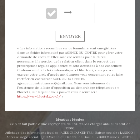
ENVOYER
« Les informations recueillies sur ce formulaire sont enregistrées
dans un fichier informatisé par AGENCE DU CENTRE pour gérer votre
demande de contact. Elles sont conservées pour la durée
nécessaire à la gestion de la relation client dans le respect des
prescriptions légales applicables et sont destinées à nos conseillers
Conformément à la loi « informatique et libertés », vous pouvez
exercer votre droit d'accès aux données vous concernant et les faire
rectifier en contactant AGENCE DU CENTRE
agenceducentretransac@gmail.com. Nous vous informons de
l'existence de la liste d'opposition au démarchage téléphonique «
Bloctel », sur laquelle vous pouvez vous inscrire ici :
https://www.bloctel.gouv.fr/
»
Mentions légales
Ce bien fait partie d'une copropriété de 273 lots.Les charges annuelles sont de
3350€.
Affichage des informations légales : AGENCE DU CENTRE | Raison sociale : LANECO |
Adresse siège social : 8/10 Avenue du Général de Gaulle - 78600 Maisons-Laffitte |