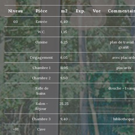
Niveau
Pièce
m2
Exp.
Vue
Commentai
03
Entrée
6,40
W.C.
1,35
Cuisine
6,25
plan de travail
granit
Dégagement
6,05
avec placard
Chambre 1
11,05
placards
Chambre 2
9,50
Salle de
douche - 1 vas
bains
Salon -
25,25
Séjour
Chambre 3
9,40
bibliothèqu
-01
Cave