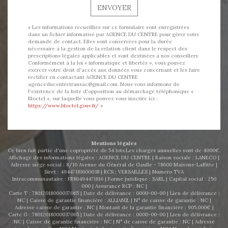
ENVOYER
« Les informations recueillies sur ce formulaire sont enregistrées
dans un fichier informatisé par AGENCE DU CENTRE pour gérer votre
demande de contact. Elles sont conservées pour la durée
nécessaire à la gestion de la relation client dans le respect des
prescriptions légales applicables et sont destinées à nos conseillers
Conformément à la loi « informatique et libertés », vous pouvez
exercer votre droit d'accès aux données vous concernant et les faire
rectifier en contactant AGENCE DU CENTRE
agenceducentretransac@gmail.com. Nous vous informons de
l'existence de la liste d'opposition au démarchage téléphonique «
Bloctel », sur laquelle vous pouvez vous inscrire ici :
https://www.bloctel.gouv.fr/
»
Mentions légales
Ce bien fait partie d'une copropriété de 54 lots.Les charges annuelles sont de 4000€.
Affichage des informations légales : AGENCE DU CENTRE | Raison sociale : LANECO |
Adresse siège social : 8/10 Avenue du Général de Gaulle - 78600 Maisons-Laffitte |
Siret : 49447181600038 | RCS : VERSAILLES | Numero TVA
Intracommunautaire : FR86494471816 | Forme juridique : SARL | Capital social : 250
000 | Assurance RCP : NC |
Carte T : 78012018000037065 | Date de délivrance : 0000-00-00 | Lieu de délivrance :
NC | Caisse de garantie financière : ALLIANZ. | N° de caisse de garantie : NC |
Adresse caisse de garantie : NC | Montant de la garantie financière : 905.000€ |
Carte G : 78012018000037065 | Date de délivrance : 0000-00-00 | Lieu de délivrance :
NC | Caisse de garantie financière : NC | N° de caisse de garantie : NC | Adresse