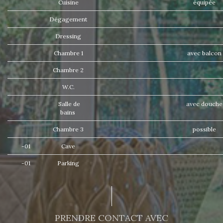
Cuisine
équipée
Dégagement
Dressing
Chambre 1
avec balcon
Chambre 2
W.C.
Salle de
avec douch
bains
Chambre 3
possible
-01
Cave
-01
Parking
PRENDRE CONTACT AVEC