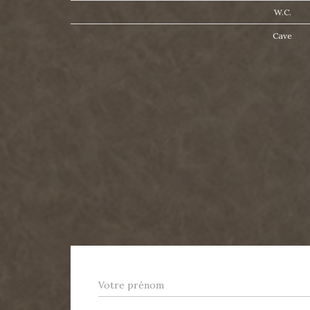
W.C.
Cave