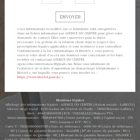
ENVOYER
« Les informations recueillies sur ce formulaire sont enregistrées
dans un fichier informatisé par AGENCE DU CENTRE pour gérer votre
demande de contact. Elles sont conservées pour la durée
nécessaire à la gestion de la relation client dans le respect des
prescriptions légales applicables et sont destinées à nos conseillers
Conformément à la loi « informatique et libertés », vous pouvez
exercer votre droit d'accès aux données vous concernant et les faire
rectifier en contactant AGENCE DU CENTRE
agenceducentretransac@gmail.com. Nous vous informons de
l'existence de la liste d'opposition au démarchage téléphonique «
Bloctel », sur laquelle vous pouvez vous inscrire ici :
https://www.bloctel.gouv.fr/
»
Mentions légales
Affichage des informations légales : AGENCE DU CENTRE | Raison sociale : LANECO |
Adresse siège social : 8/10 Avenue du Général de Gaulle - 78600 Maisons-Laffitte |
Siret : 49447181600038 | RCS : VERSAILLES | Numero TVA
Intracommunautaire : FR86494471816 | Forme juridique : SARL | Capital social : 250
000 | Assurance RCP : NC |
Carte T : 78012018000037065 | Date de délivrance : 0000-00-00 | Lieu de délivrance :
NC | Caisse de garantie financière : ALLIANZ. | N° de caisse de garantie : NC |
Adresse caisse de garantie : NC | Montant de la garantie financière : 905.000€ |
Carte G : 78012018000037065 | Date de délivrance : 0000-00-00 | Lieu de délivrance :