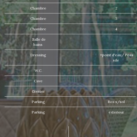
Chambre
2
Chambre
3
Chambre
4
Salle de
bains
Dressing
+point d'eau/ Poss
sde
W.C.
Cave
Grenier
Parking
Box s/sol
Parking
exterieur