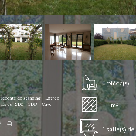
5 pièce(s)
 récente de standing - Entrée -
hambres -SDB - SDD - Cave -
111 m²
1 salle(s) de