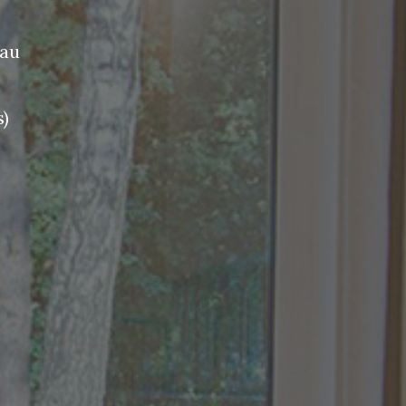
eau
)