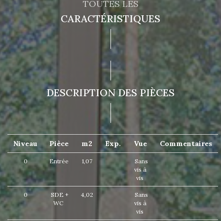
TOUTES LES
CARACTÉRISTIQUES
DESCRIPTION DES PIÈCES
Niveau
Pièce
m2
Exp.
Vue
Commentaires
0
Entrée
1,07
Sans
vis à
vis
0
SDE +
4,02
Sans
WC
vis à
vis