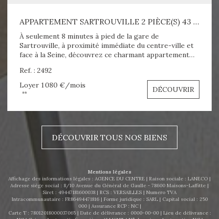
APPARTEMENT SARTROUVILLE 2 PIÈCE(S) 43 M2
À seulement 8 minutes à pied de la gare de
Sartrouville, à proximité immédiate du centre-ville et
face à la Seine, découvrez ce charmant appartement
meublé en duplex de 43 m² (environ 50 m² au sol), situé
Ref. : 2492
au 1er étage. L'appartement se compose d'une entrée
avec placard, séjour sur balcon, cuisine aménagée
Loyer 1 080 €/mois
DÉCOUVRIR
équipée. A l'étage vous trouverez la salle de bains avec
**
WC, une chambre et un coin bureau. Confort :
Chauffage, eau chaude individuel électrique Place de
parking extérieur Aspect financier : Loyer : 1080 euros
C.C. Honoraires : 649.30 euros Dépôt de garantie :
DÉCOUVRIR TOUS NOS BIENS
1080 € DPE : E 301 kWh/m²/an A visiter sans tarder !
N'hesitez pas à nous contacter - 0663474970 -
agenceducentrelocation@gmail.com
Mentions légales
Affichage des informations légales : AGENCE DU CENTRE | Raison sociale : LANECO |
Adresse siège social : 8/10 Avenue du Général de Gaulle - 78600 Maisons-Laffitte |
Siret : 49447181600038 | RCS : VERSAILLES | Numero TVA
Intracommunautaire : FR86494471816 | Forme juridique : SARL | Capital social : 250
000 | Assurance RCP : NC |
Carte T : 78012018000037065 | Date de délivrance : 0000-00-00 | Lieu de délivrance :