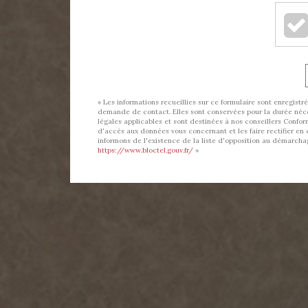
« Les informations recueillies sur ce formulaire sont enregis
demande de contact. Elles sont conservées pour la durée nécess
légales applicables et sont destinées à nos conseillers Conform
d'accès aux données vous concernant et les faire rectifier
informons de l'existence de la liste d'opposition au démarchage
https://www.bloctel.gouv.fr/
»