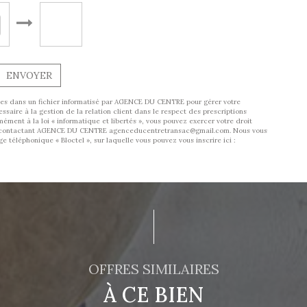
ENVOYER
trées dans un fichier informatisé par AGENCE DU CENTRE pour gérer votre
aire à la gestion de la relation client dans le respect des prescriptions
ément à la loi « informatique et libertés », vous pouvez exercer votre droit
 en contactant AGENCE DU CENTRE agenceducentretransac@gmail.com. Nous vous
 téléphonique « Bloctel », sur laquelle vous pouvez vous inscrire ici :
OFFRES SIMILAIRES
À CE BIEN