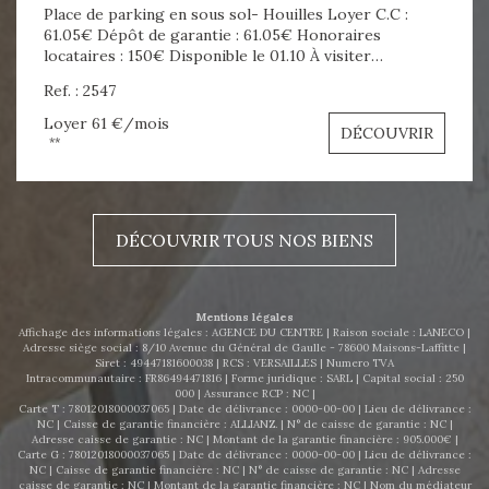
Place de parking en sous sol- Houilles Loyer C.C :
61.05€ Dépôt de garantie : 61.05€ Honoraires
locataires : 150€ Disponible le 01.10 À visiter
rapidement ! N'hésitez pas à nous contacter au plus
Ref. : 2547
vite ! Agence du Centre - 0663474970 -
agenceducentrelocation@gmail.com
Loyer 61 €/mois
DÉCOUVRIR
**
DÉCOUVRIR TOUS NOS BIENS
Mentions légales
Affichage des informations légales : AGENCE DU CENTRE | Raison sociale : LANECO |
Adresse siège social : 8/10 Avenue du Général de Gaulle - 78600 Maisons-Laffitte |
Siret : 49447181600038 | RCS : VERSAILLES | Numero TVA
Intracommunautaire : FR86494471816 | Forme juridique : SARL | Capital social : 250
000 | Assurance RCP : NC |
Carte T : 78012018000037065 | Date de délivrance : 0000-00-00 | Lieu de délivrance :
NC | Caisse de garantie financière : ALLIANZ. | N° de caisse de garantie : NC |
Adresse caisse de garantie : NC | Montant de la garantie financière : 905.000€ |
Carte G : 78012018000037065 | Date de délivrance : 0000-00-00 | Lieu de délivrance :
NC | Caisse de garantie financière : NC | N° de caisse de garantie : NC | Adresse
caisse de garantie : NC | Montant de la garantie financière : NC | Nom du médiateur