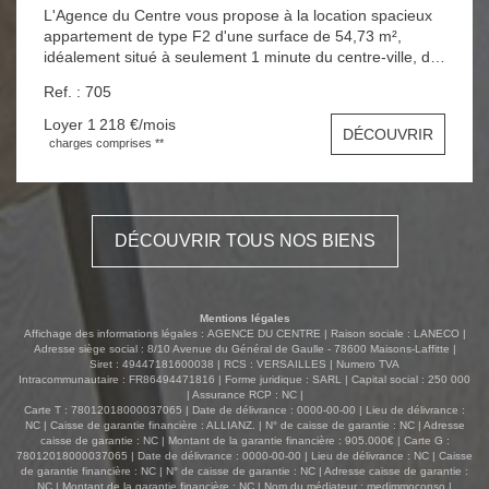
L'Agence du Centre vous propose à la location spacieux
appartement de type F2 d'une surface de 54,73 m²,
idéalement situé à seulement 1 minute du centre-ville, de
la gare RER A et de tous les commerces, dans une petite
Ref. : 705
copropriété calme et agréable. Il se compose d'une
entrée, d'une chambre avec placards, d'un grand séjour
Loyer 1 218 €/mois
DÉCOUVRIR
lumineux, d'une cuisine ouverte aménagée ainsi que
charges comprises **
d'une salle de douches avec WC. Cet appartement offre
un cadre de vie confortable et fonctionnel, à proximité
immédiate de toutes les commodités. Confort : chauffage
et eau chaude individuels électriques. Aspect financier :
DÉCOUVRIR TOUS NOS BIENS
Loyer charges comprises : 1 218 € / mois Dépôt de
garantie : 1 173 € Honoraires locataire : 826,42 €
Disponible à partir du 8 mars. À visiter sans tarder ! Pour
plus d'informations ou pour organiser une visite,
Mentions légales
contactez AGENCE DU CENTRE au 06 63 47 49 70 ou
Affichage des informations légales : AGENCE DU CENTRE | Raison sociale : LANECO |
par email : agenceducentrelocation@gmail.com .
Adresse siège social : 8/10 Avenue du Général de Gaulle - 78600 Maisons-Laffitte |
Siret : 49447181600038 | RCS : VERSAILLES | Numero TVA
Intracommunautaire : FR86494471816 | Forme juridique : SARL | Capital social : 250 000
| Assurance RCP : NC |
Carte T : 78012018000037065 | Date de délivrance : 0000-00-00 | Lieu de délivrance :
NC | Caisse de garantie financière : ALLIANZ. | N° de caisse de garantie : NC | Adresse
caisse de garantie : NC | Montant de la garantie financière : 905.000€ | Carte G :
78012018000037065 | Date de délivrance : 0000-00-00 | Lieu de délivrance : NC | Caisse
de garantie financière : NC | N° de caisse de garantie : NC | Adresse caisse de garantie :
NC | Montant de la garantie financière : NC | Nom du médiateur : medimmoconso |