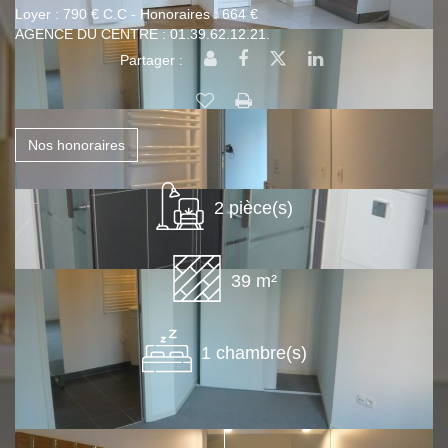
Loyer : 790 € C.C - Honoraires : 664 €
AGENCE DU CENTRE : 01.39.62.12.21.
Partager :
Nos honoraires
2 pièce(s)
39 m²
1 chambre(s)