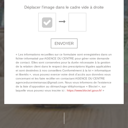
Déplacer l'image dans le cadre vide à droite
ENVOYER
« Les informations recueillies sur ce formulaire sont enregistrées dans un
fichier informatisé par AGENCE DU CENTRE pour gérer votre demande
de contact. Elles sont conservées pour la durée nécessaire à la gestion
de la relation client dans le respect des prescriptions légales applicables
et sont destinées à nos conseillers Conformément à la loi « informatique
et libertés », vous pouvez exercer votre droit d'accès aux données vous
concernant et les faire rectifier en contactant AGENCE DU CENTRE
agenceducentretransac@gmail.com. Nous vous informons de l'existence
de la liste d'opposition au démarchage téléphonique « Bloctel », sur
laquelle vous pouvez vous inscrire ici :
https://www.bloctel.gouv.fr/
»