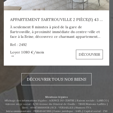
APPARTEMENT SARTROUVILLE 2 PIÈCE(S) 43 M2
À seulement 8 minutes à pied de la gare de
Sartrouville, à proximité immédiate du centre-ville et
face à la Seine, découvrez ce charmant appartement
meublé en duplex de 43 m² (environ 50 m² au sol), situé
Ref. : 2492
au 1er étage. L'appartement se compose d'une entrée
avec placard, séjour sur balcon, cuisine aménagée
Loyer 1 080 €/mois
DÉCOUVRIR
équipée. A l'étage vous trouverez la salle de bains avec
**
WC, une chambre et un coin bureau. Confort :
Chauffage, eau chaude individuel électrique Place de
parking extérieur Aspect financier : Loyer : 1080 euros
C.C. Honoraires : 649.30 euros Dépôt de garantie :
DÉCOUVRIR TOUS NOS BIENS
1080 € DPE : E 301 kWh/m²/an A visiter sans tarder !
N'hesitez pas à nous contacter - 0663474970 -
agenceducentrelocation@gmail.com
Mentions légales
Affichage des informations légales : AGENCE DU CENTRE | Raison sociale : LANECO |
Adresse siège social : 8/10 Avenue du Général de Gaulle - 78600 Maisons-Laffitte |
Siret : 49447181600038 | RCS : VERSAILLES | Numero TVA
Intracommunautaire : FR86494471816 | Forme juridique : SARL | Capital social : 250