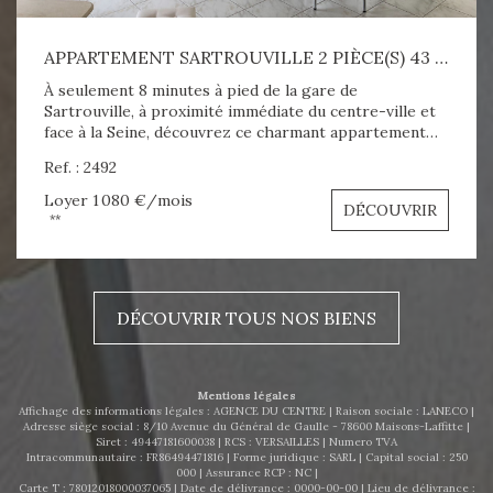
APPARTEMENT SARTROUVILLE 2 PIÈCE(S) 43 M2
À seulement 8 minutes à pied de la gare de
Sartrouville, à proximité immédiate du centre-ville et
face à la Seine, découvrez ce charmant appartement
meublé en duplex de 43 m² (environ 50 m² au sol), situé
Ref. : 2492
au 1er étage. L'appartement se compose d'une entrée
avec placard, séjour sur balcon, cuisine aménagée
Loyer 1 080 €/mois
DÉCOUVRIR
équipée. A l'étage vous trouverez la salle de bains avec
**
WC, une chambre et un coin bureau. Confort :
Chauffage, eau chaude individuel électrique Place de
parking extérieur Aspect financier : Loyer : 1080 euros
C.C. Honoraires : 649.30 euros Dépôt de garantie :
DÉCOUVRIR TOUS NOS BIENS
1080 € DPE : E 301 kWh/m²/an A visiter sans tarder !
N'hesitez pas à nous contacter - 0663474970 -
agenceducentrelocation@gmail.com
Mentions légales
Affichage des informations légales : AGENCE DU CENTRE | Raison sociale : LANECO |
Adresse siège social : 8/10 Avenue du Général de Gaulle - 78600 Maisons-Laffitte |
Siret : 49447181600038 | RCS : VERSAILLES | Numero TVA
Intracommunautaire : FR86494471816 | Forme juridique : SARL | Capital social : 250
000 | Assurance RCP : NC |
Carte T : 78012018000037065 | Date de délivrance : 0000-00-00 | Lieu de délivrance :