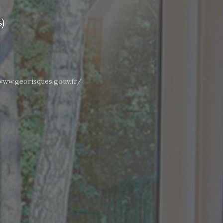
)
www.georisques.gouv.fr/