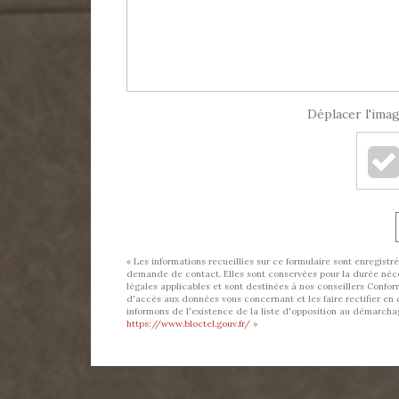
Déplacer l'imag
« Les informations recueillies sur ce formulaire sont enregis
demande de contact. Elles sont conservées pour la durée nécess
légales applicables et sont destinées à nos conseillers Conform
d'accès aux données vous concernant et les faire rectifier
informons de l'existence de la liste d'opposition au démarchage
https://www.bloctel.gouv.fr/
»