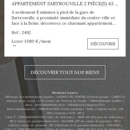
APPARTEMENT SARTROUVILLE 2 PIÈCE(S) 43 M2
À seulement 8 minutes à pied de la gare de
Sartrouville, à proximité immédiate du centre-ville et
face à la Seine, découvrez ce charmant appartement
meublé en duplex de 43 m² (environ 50 m² au sol), situé
Ref. : 2492
au 1er étage. L'appartement se compose d'une entrée
avec placard, séjour sur balcon, cuisine aménagée
Loyer 1 080 €/mois
DÉCOUVRIR
équipée. A l'étage vous trouverez la salle de bains avec
**
WC, une chambre et un coin bureau. Confort :
Chauffage, eau chaude individuel électrique Place de
parking extérieur Aspect financier : Loyer : 1080 euros
C.C. Honoraires : 649.30 euros Dépôt de garantie :
DÉCOUVRIR TOUS NOS BIENS
1080 € DPE : E 301 kWh/m²/an A visiter sans tarder !
N'hesitez pas à nous contacter - 0663474970 -
agenceducentrelocation@gmail.com
Mentions légales
Affichage des informations légales : AGENCE DU CENTRE | Raison sociale : LANECO |
Adresse siège social : 8/10 Avenue du Général de Gaulle - 78600 Maisons-Laffitte |
Siret : 49447181600038 | RCS : VERSAILLES | Numero TVA
Intracommunautaire : FR86494471816 | Forme juridique : SARL | Capital social : 250
000 | Assurance RCP : NC |
Carte T : 78012018000037065 | Date de délivrance : 0000-00-00 | Lieu de délivrance :
NC | Caisse de garantie financière : ALLIANZ. | N° de caisse de garantie : NC |
Adresse caisse de garantie : NC | Montant de la garantie financière : 905.000€ |
Carte G : 78012018000037065 | Date de délivrance : 0000-00-00 | Lieu de délivrance :