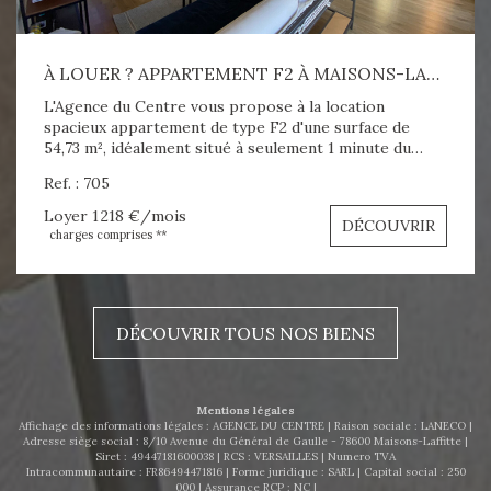
À LOUER ? APPARTEMENT F2 À MAISONS-LAFFITTE (54,73 M²)
L'Agence du Centre vous propose à la location
spacieux appartement de type F2 d'une surface de
54,73 m², idéalement situé à seulement 1 minute du
centre-ville, de la gare RER A et de tous les
Ref. : 705
commerces, dans une petite copropriété calme et
agréable. Il se compose d'une entrée, d'une chambre
Loyer 1 218 €/mois
DÉCOUVRIR
avec placards, d'un grand séjour lumineux, d'une cuisine
charges comprises **
ouverte aménagée ainsi que d'une salle de douches
avec WC. Cet appartement offre un cadre de vie
confortable et fonctionnel, à proximité immédiate de
toutes les commodités. Confort : chauffage et eau
DÉCOUVRIR TOUS NOS BIENS
chaude individuels électriques. Aspect financier : Loyer
charges comprises : 1 218 € / mois Dépôt de garantie
: 1 173 € Honoraires locataire : 826,42 € Disponible à
partir du 8 mars. À visiter sans tarder ! Pour plus
Mentions légales
d'informations ou pour organiser une visite, contactez
Affichage des informations légales : AGENCE DU CENTRE | Raison sociale : LANECO |
AGENCE DU CENTRE au 06 63 47 49 70 ou par email :
Adresse siège social : 8/10 Avenue du Général de Gaulle - 78600 Maisons-Laffitte |
Siret : 49447181600038 | RCS : VERSAILLES | Numero TVA
agenceducentrelocation@gmail.com .
Intracommunautaire : FR86494471816 | Forme juridique : SARL | Capital social : 250
000 | Assurance RCP : NC |