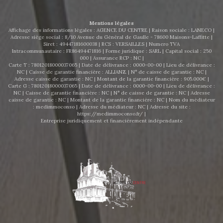
agenceducentrelocation@gmail.com
Mentions légales
Affichage des informations légales : AGENCE DU CENTRE | Raison sociale : LANECO |
Adresse siège social : 8/10 Avenue du Général de Gaulle - 78600 Maisons-Laffitte |
Siret : 49447181600038 | RCS : VERSAILLES | Numero TVA
Intracommunautaire : FR86494471816 | Forme juridique : SARL | Capital social : 250
000 | Assurance RCP : NC |
Carte T : 78012018000037065 | Date de délivrance : 0000-00-00 | Lieu de délivrance :
NC | Caisse de garantie financière : ALLIANZ. | N° de caisse de garantie : NC |
Adresse caisse de garantie : NC | Montant de la garantie financière : 905.000€ |
Carte G : 78012018000037065 | Date de délivrance : 0000-00-00 | Lieu de délivrance :
NC | Caisse de garantie financière : NC | N° de caisse de garantie : NC | Adresse
caisse de garantie : NC | Montant de la garantie financière : NC | Nom du médiateur
: medimmoconso | Adresse du médiateur : NC | Adresse du site :
https://medimmoconso.fr/
|
Entreprise juridiquement et financièrement indépendante