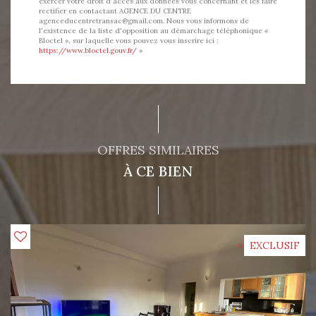
exercer votre droit d'accès aux données vous concernant et les faire
rectifier en contactant AGENCE DU CENTRE
agenceducentretransac@gmail.com. Nous vous informons de
l'existence de la liste d'opposition au démarchage téléphonique «
Bloctel », sur laquelle vous pouvez vous inscrire ici :
https://www.bloctel.gouv.fr/
»
OFFRES SIMILAIRES
À CE BIEN
EXCLUSIF