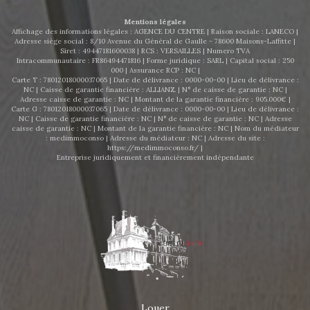
: 1 173 € Honoraires locataire : 826,42 € Disponible à
partir du 8 mars. À visiter sans tarder ! Pour plus
Mentions légales
d'informations ou pour organiser une visite, contactez
Affichage des informations légales : AGENCE DU CENTRE | Raison sociale : LANECO |
AGENCE DU CENTRE au 06 63 47 49 70 ou par email :
Adresse siège social : 8/10 Avenue du Général de Gaulle - 78600 Maisons-Laffitte |
Siret : 49447181600038 | RCS : VERSAILLES | Numero TVA
agenceducentrelocation@gmail.com .
Intracommunautaire : FR86494471816 | Forme juridique : SARL | Capital social : 250
000 | Assurance RCP : NC |
Carte T : 78012018000037065 | Date de délivrance : 0000-00-00 | Lieu de délivrance :
NC | Caisse de garantie financière : ALLIANZ. | N° de caisse de garantie : NC |
Adresse caisse de garantie : NC | Montant de la garantie financière : 905.000€ |
Carte G : 78012018000037065 | Date de délivrance : 0000-00-00 | Lieu de délivrance :
NC | Caisse de garantie financière : NC | N° de caisse de garantie : NC | Adresse
caisse de garantie : NC | Montant de la garantie financière : NC | Nom du médiateur
: medimmoconso | Adresse du médiateur : NC | Adresse du site :
https://medimmoconso.fr/
|
Entreprise juridiquement et financièrement indépendante
Louer