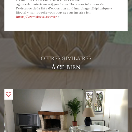
rectifier en contactant AGENCE DU CENTRE
agenceducentretransac@gmail.com. Nous vous informons de
l'existence de la liste d'opposition au démarchage téléphonique «
Bloctel », sur laquelle vous pouvez vous inscrire ici :
https://www.bloctel.gouv.fr/
»
OFFRES SIMILAIRES
À CE BIEN