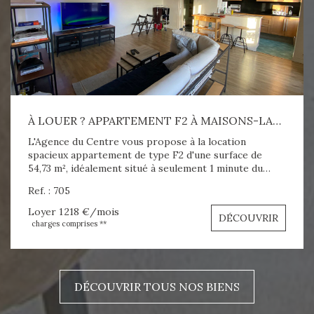
À LOUER ? APPARTEMENT F2 À MAISONS-LAFFITTE (54,73 M²)
L'Agence du Centre vous propose à la location
spacieux appartement de type F2 d'une surface de
54,73 m², idéalement situé à seulement 1 minute du
centre-ville, de la gare RER A et de tous les
Ref. : 705
commerces, dans une petite copropriété calme et
agréable. Il se compose d'une entrée, d'une chambre
Loyer 1 218 €/mois
DÉCOUVRIR
avec placards, d'un grand séjour lumineux, d'une cuisine
charges comprises **
ouverte aménagée ainsi que d'une salle de douches
avec WC. Cet appartement offre un cadre de vie
confortable et fonctionnel, à proximité immédiate de
toutes les commodités. Confort : chauffage et eau
DÉCOUVRIR TOUS NOS BIENS
chaude individuels électriques. Aspect financier : Loyer
charges comprises : 1 218 € / mois Dépôt de garantie