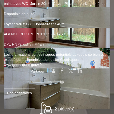
bains avec WC- Jardin 20m² - Cave - Place de parking extérieur -
Disponible de suite.
Loyer : 930 € C.C. Honoraires : 540 €
AGENCE DU CENTRE:01 39 62 12 21
DPE F 379 Kwh / m² / an
Les informations sur les risques potentiels auxquels ce bien est
exposé sont disponibles sur le site Géorisques :
www.georisques.gouv.fr
Partager :
Nos honoraires
2 pièce(s)