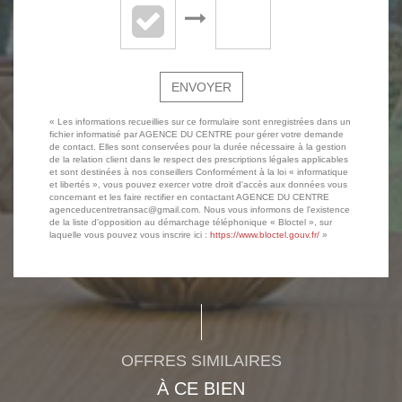
ENVOYER
« Les informations recueillies sur ce formulaire sont enregistrées dans un
fichier informatisé par AGENCE DU CENTRE pour gérer votre demande
de contact. Elles sont conservées pour la durée nécessaire à la gestion
de la relation client dans le respect des prescriptions légales applicables
et sont destinées à nos conseillers Conformément à la loi « informatique
et libertés », vous pouvez exercer votre droit d'accès aux données vous
concernant et les faire rectifier en contactant AGENCE DU CENTRE
agenceducentretransac@gmail.com. Nous vous informons de l'existence
de la liste d'opposition au démarchage téléphonique « Bloctel », sur
laquelle vous pouvez vous inscrire ici :
https://www.bloctel.gouv.fr/
»
OFFRES SIMILAIRES
À CE BIEN