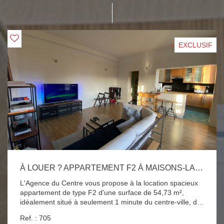
EXCLUSIF
À LOUER ? APPARTEMENT F2 À MAISONS-LAFFITTE (54,73 M²)
L'Agence du Centre vous propose à la location spacieux
appartement de type F2 d'une surface de 54,73 m²,
idéalement situé à seulement 1 minute du centre-ville, de
la gare RER A et de tous les commerces, dans une petite
Ref. : 705
copropriété calme et agréable. Il se compose d'une