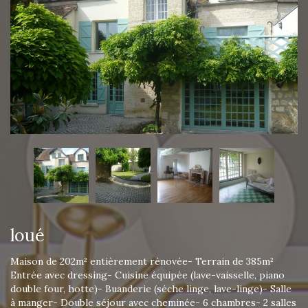
loué
Maison de 202m² entièrement rénovée- Terrain de 385m²
Entrée avec dressing- Cuisine équipée (lave-vaisselle, piano
double four, hotte)- Buanderie (séche linge, lave-linge)- Salle
à manger- Double séjour avec cheminée- 6 chambres- 2 salles