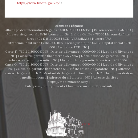
https://www.bloctel.gouv.fr/
»
Mentions légales
Affichage des informations légales : AGENCE DU CENTRE | Raison sociale : LANECO |
Adresse siège social : 8/10 Avenue du Général de Gaulle - 78600 Maisons-Laffitte |
Siret : 49447181600038 | RCS : VERSAILLES | Numero TVA
Intracommunautaire : FR86494471816 | Forme juridique : SARL | Capital social : 250
000 | Assurance RCP : NC |
Carte T : 78012018000037065 | Date de délivrance : 0000-00-00 | Lieu de délivrance :
NC | Caisse de garantie financière : ALLIANZ. | N° de caisse de garantie : NC |
Adresse caisse de garantie : NC | Montant de la garantie financière : 905.000€ |
Carte G : 78012018000037065 | Date de délivrance : 0000-00-00 | Lieu de délivrance :
NC | Caisse de garantie financière : NC | N° de caisse de garantie : NC | Adresse
caisse de garantie : NC | Montant de la garantie financière : NC | Nom du médiateur
: medimmoconso | Adresse du médiateur : NC | Adresse du site :
https://medimmoconso.fr/
|
Entreprise juridiquement et financièrement indépendante