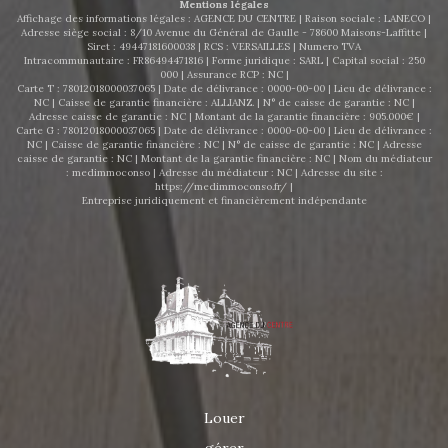
Mentions légales
d'informations ou pour organiser une visite, contactez
Affichage des informations légales : AGENCE DU CENTRE | Raison sociale : LANECO |
AGENCE DU CENTRE au 06 63 47 49 70 ou par email :
Adresse siège social : 8/10 Avenue du Général de Gaulle - 78600 Maisons-Laffitte |
Siret : 49447181600038 | RCS : VERSAILLES | Numero TVA
agenceducentrelocation@gmail.com .
Intracommunautaire : FR86494471816 | Forme juridique : SARL | Capital social : 250
000 | Assurance RCP : NC |
Carte T : 78012018000037065 | Date de délivrance : 0000-00-00 | Lieu de délivrance :
NC | Caisse de garantie financière : ALLIANZ. | N° de caisse de garantie : NC |
Adresse caisse de garantie : NC | Montant de la garantie financière : 905.000€ |
Carte G : 78012018000037065 | Date de délivrance : 0000-00-00 | Lieu de délivrance :
NC | Caisse de garantie financière : NC | N° de caisse de garantie : NC | Adresse
caisse de garantie : NC | Montant de la garantie financière : NC | Nom du médiateur
: medimmoconso | Adresse du médiateur : NC | Adresse du site :
https://medimmoconso.fr/
|
Entreprise juridiquement et financièrement indépendante
Louer
gérer