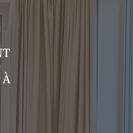
NT
 À