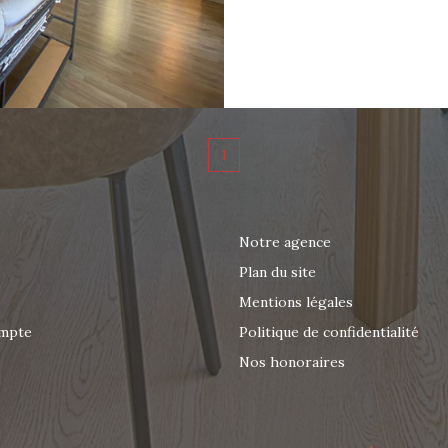
séjour lumineux, d'
que d'une salle de
offre un cadre de vi
proximité immédiat
Confort : chauffage 
1
électriques. Aspect financier : Loyer charges comprises
: 1 218 € / mois Dép
locataire : 826,42 € Disponible à partir du 8 mars. À
Notre agence
visiter sans tarder ! Pour plus d'informations ou pour
Plan du site
organiser une visi
Mentions légales
06 63 47 49 70 ou pa
agenceducentreloc
mpte
Politique de confidentialité
Nos honoraires