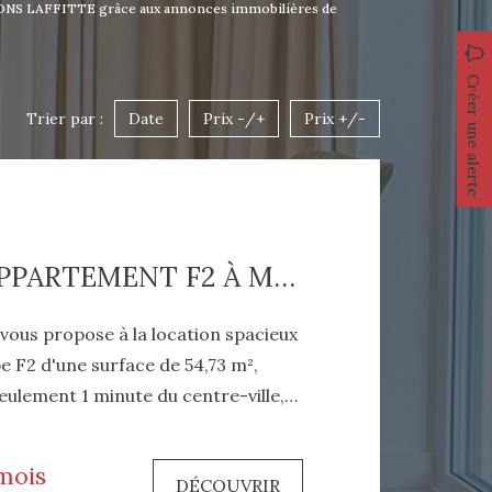
SONS LAFFITTE grâce aux annonces immobilières de
Créer une alerte
Trier par :
Date
Prix -/+
Prix +/-
À LOUER ? APPARTEMENT F2 À MAISONS-LAFFITTE (54,73 M²)
vous propose à la location spacieux
 F2 d'une surface de 54,73 m²,
eulement 1 minute du centre-ville,
 de tous les commerces, dans une
t agréable. Il se compose
mois
DÉCOUVRIR
 chambre avec placards, d'un grand