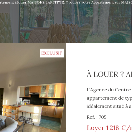
ppartement à louer MAISONS LAFFITTE. Trouvez votre Appartement sur MAI
EXCLUSIF
L'Agence du Centre 
appartement de type
idéalement situé à s
de la gare RER A et
Ref. : 705
petite copropriété calme e
Loyer 1 218 €/
d'une entrée, d'une