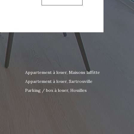
une cuisine ouverte aménagée ainsi
 douches avec WC. Cet appartement
e confortable et fonctionnel, à
e de toutes les commodités.
et eau chaude individuels
ôt de garantie : 1 173 € Honoraires
Appartement à louer, Maisons laffitte
Appartement à louer, Sartrouville
te, contactez AGENCE DU CENTRE au
Parking / box à louer, Houilles
r email :
ation@gmail.com .