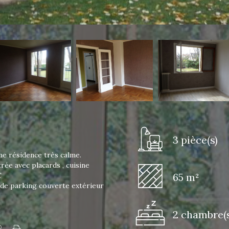
3 pièce(s)
ne résidence très calme.
ée avec placards , cuisine
C
65 m²
 de parking couverte extérieur
2 chambre(s