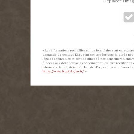
Déplacer l'imag
« Les informations recueillies sur ce formulaire sont enregis
demande de contact. Elles sont conservées pour la durée nécess
légales applicables et sont destinées à nos conseillers Conform
d'accès aux données vous concernant et les faire rectifier
informons de l'existence de la liste d'opposition au démarchage
https://www.bloctel.gouv.fr/
»