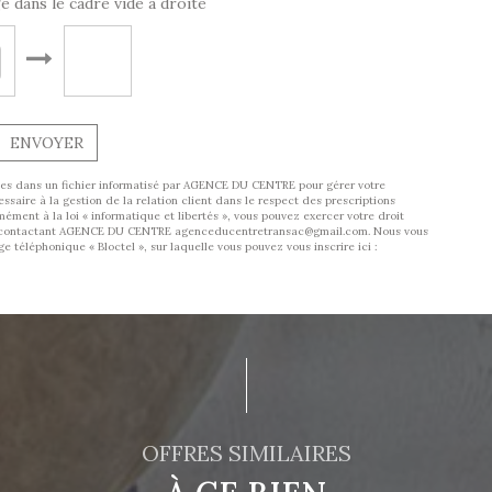
e dans le cadre vide à droite
ENVOYER
trées dans un fichier informatisé par AGENCE DU CENTRE pour gérer votre
aire à la gestion de la relation client dans le respect des prescriptions
ément à la loi « informatique et libertés », vous pouvez exercer votre droit
 en contactant AGENCE DU CENTRE agenceducentretransac@gmail.com. Nous vous
 téléphonique « Bloctel », sur laquelle vous pouvez vous inscrire ici :
OFFRES SIMILAIRES