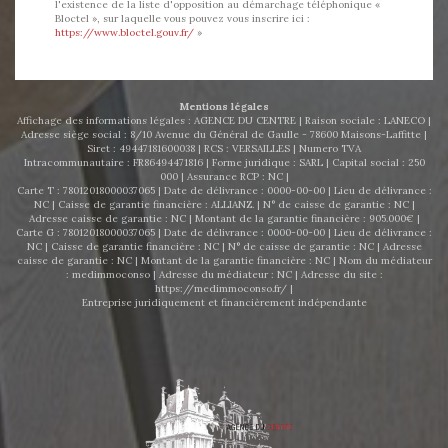
l'existence de la liste d'opposition au démarchage téléphonique «
Bloctel », sur laquelle vous pouvez vous inscrire ici :
https://www.bloctel.gouv.fr/
»
Mentions légales
Affichage des informations légales : AGENCE DU CENTRE | Raison sociale : LANECO |
Adresse siège social : 8/10 Avenue du Général de Gaulle - 78600 Maisons-Laffitte |
Siret : 49447181600038 | RCS : VERSAILLES | Numero TVA
Intracommunautaire : FR86494471816 | Forme juridique : SARL | Capital social : 250
000 | Assurance RCP : NC |
Carte T : 78012018000037065 | Date de délivrance : 0000-00-00 | Lieu de délivrance :
NC | Caisse de garantie financière : ALLIANZ. | N° de caisse de garantie : NC |
Adresse caisse de garantie : NC | Montant de la garantie financière : 905.000€ |
Carte G : 78012018000037065 | Date de délivrance : 0000-00-00 | Lieu de délivrance :
NC | Caisse de garantie financière : NC | N° de caisse de garantie : NC | Adresse
caisse de garantie : NC | Montant de la garantie financière : NC | Nom du médiateur
: medimmoconso | Adresse du médiateur : NC | Adresse du site :
https://medimmoconso.fr/
|
Entreprise juridiquement et financièrement indépendante