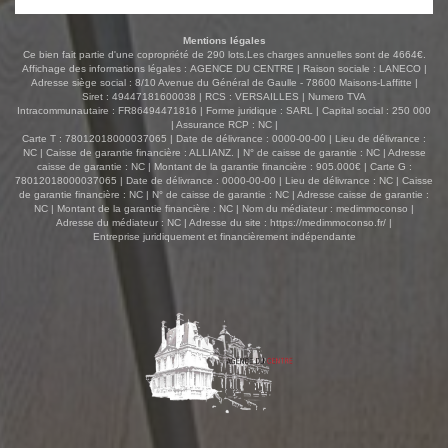
Mentions légales
Ce bien fait partie d'une copropriété de 290 lots.Les charges annuelles sont de 4664€.
Affichage des informations légales : AGENCE DU CENTRE | Raison sociale : LANECO |
Adresse siège social : 8/10 Avenue du Général de Gaulle - 78600 Maisons-Laffitte |
Siret : 49447181600038 | RCS : VERSAILLES | Numero TVA
Intracommunautaire : FR86494471816 | Forme juridique : SARL | Capital social : 250 000
| Assurance RCP : NC |
Carte T : 78012018000037065 | Date de délivrance : 0000-00-00 | Lieu de délivrance :
NC | Caisse de garantie financière : ALLIANZ. | N° de caisse de garantie : NC | Adresse
caisse de garantie : NC | Montant de la garantie financière : 905.000€ | Carte G :
78012018000037065 | Date de délivrance : 0000-00-00 | Lieu de délivrance : NC | Caisse
de garantie financière : NC | N° de caisse de garantie : NC | Adresse caisse de garantie :
NC | Montant de la garantie financière : NC | Nom du médiateur : medimmoconso |
Adresse du médiateur : NC | Adresse du site :
https://medimmoconso.fr/
|
Entreprise juridiquement et financièrement indépendante