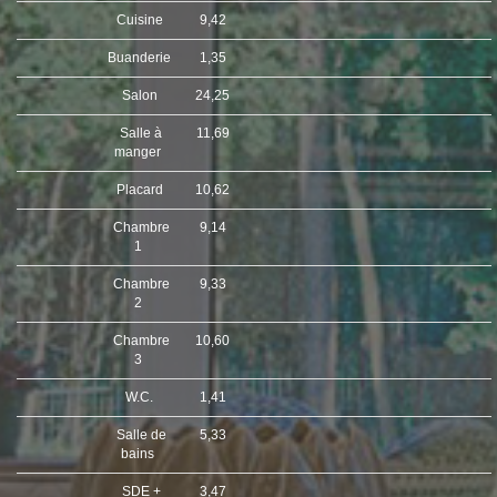
Cuisine
9,42
Buanderie
1,35
Salon
24,25
Salle à
11,69
manger
Placard
10,62
Chambre
9,14
1
Chambre
9,33
2
Chambre
10,60
3
W.C.
1,41
Salle de
5,33
bains
SDE +
3,47