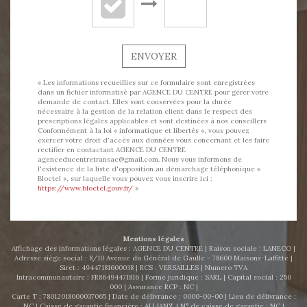
ENVOYER
« Les informations recueillies sur ce formulaire sont enregistrées
dans un fichier informatisé par AGENCE DU CENTRE pour gérer votre
demande de contact. Elles sont conservées pour la durée
nécessaire à la gestion de la relation client dans le respect des
prescriptions légales applicables et sont destinées à nos conseillers
Conformément à la loi « informatique et libertés », vous pouvez
exercer votre droit d'accès aux données vous concernant et les faire
rectifier en contactant AGENCE DU CENTRE
agenceducentretransac@gmail.com. Nous vous informons de
l'existence de la liste d'opposition au démarchage téléphonique «
Bloctel », sur laquelle vous pouvez vous inscrire ici :
https://www.bloctel.gouv.fr/
»
Mentions légales
Affichage des informations légales : AGENCE DU CENTRE | Raison sociale : LANECO |
Adresse siège social : 8/10 Avenue du Général de Gaulle - 78600 Maisons-Laffitte |
Siret : 49447181600038 | RCS : VERSAILLES | Numero TVA
Intracommunautaire : FR86494471816 | Forme juridique : SARL | Capital social : 250
000 | Assurance RCP : NC |
Carte T : 78012018000037065 | Date de délivrance : 0000-00-00 | Lieu de délivrance :
NC | Caisse de garantie financière : ALLIANZ. | N° de caisse de garantie : NC |