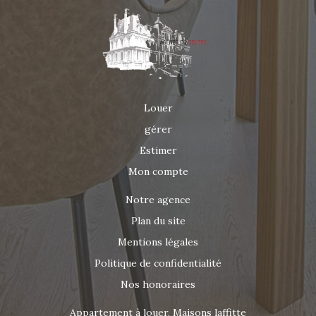
d'informations ou pour organiser une visite, contactez
AGENCE DU CENTRE au 06 63 47 49 70 ou par email :
agenceducentrelocation@gmail.com .
Louer
gérer
Estimer
Mon compte
Notre agence
Plan du site
Mentions légales
Politique de confidentialité
Nos honoraires
Appartement à louer, Maisons laffitte