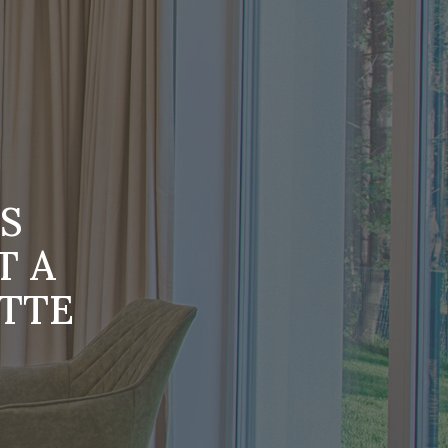
S
T A
ITTE