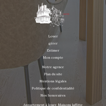
d'informations ou pour organiser une visite, contactez
AGENCE DU CENTRE au 06 63 47 49 70 ou par email :
agenceducentrelocation@gmail.com .
Louer
gérer
Estimer
Mon compte
Notre agence
Plan du site
Mentions légales
Politique de confidentialité
Nos honoraires
Appartement à louer, Maisons laffitte