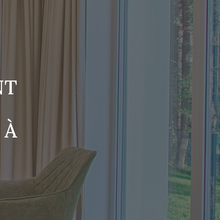
NT
 À