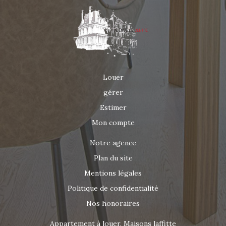
d'informations ou pour organiser une visite, contactez
AGENCE DU CENTRE au 06 63 47 49 70 ou par email :
agenceducentrelocation@gmail.com .
Louer
gérer
Estimer
Mon compte
Notre agence
Plan du site
Mentions légales
Politique de confidentialité
Nos honoraires
Appartement à louer, Maisons laffitte